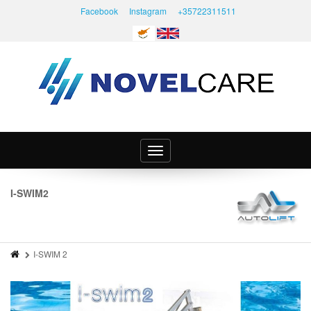
Facebook
Instagram
+35722311511
Toggle
navigation
I-SWIM2
I-SWIM 2